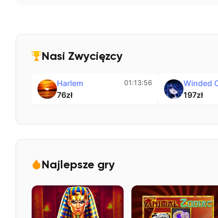
Jak polski gracze mogą uzyskać swoje wygrane dz
Unikaj tych typowych błędów podczas ubiegania s
Nieczytanie Regulaminu
Nasi Zwycięzcy
Przyjrzyjmy się całkowitemu bonusowi bez depozyt
Ważne różnice w dostępie do gry i kwotach
Harlem
01:13:56
Winded O
Porównawcze wypłaty i wymagania dotyczące gry
76zł
197zł
Naprawianie problemów po aktywacji polski nagró
Błędy przy akceptowaniu voucherów
Bloki do weryfikacji kont
Jak najlepiej wykorzystać promocje bez depozytu
Najlepsze gry
Wybierz gry, które mają duże szanse na wypłatę