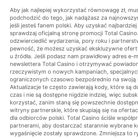
Aby jak najlepiej wykorzystać równowagę zł, mus
podchodzić do tego, jak nadążasz za najnowszy
jeśli jesteś fanem polski. Aby uzyskać najbardzie
sprawdzaj oficjalną stronę promocji Total Casino.
odzwierciedlić wydarzenia, pory roku i partners
pewność, że możesz uzyskać ekskluzywne ofer
u źródła. Jeśli podasz nam prawidłowy adres e-m
newslettera Total Casino i otrzymywać powiadom
rzeczywistym o nowych kampaniach, specjalnych
ograniczonych czasowo bezpośrednio na swoją 
Aktualizacje te często zawierają kody, które są d
czas i nie są dostępne nigdzie indziej, więc sub
korzystać, zanim staną się powszechnie dostęp
witryny partnerskie, które skupiają się na ofer
dla odbiorców polski. Total Casino ściśle współp
partnerami, aby dostarczać starannie wybrane k
wygaśnięcie zostały sprawdzone. Zmniejsza to 