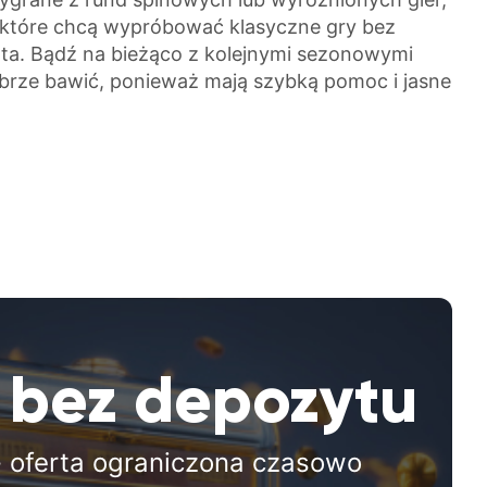
wygrane z rund spinowych lub wyróżnionych gier,
, które chcą wypróbować klasyczne gry bez
ta. Bądź na bieżąco z kolejnymi sezonowymi
dobrze bawić, ponieważ mają szybką pomoc i jasne
 bez depozytu
z- oferta ograniczona czasowo