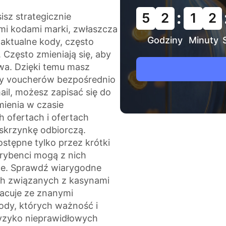
:
5
2
1
2
isz strategicznie
mi kodami marki, zwłaszcza
Godziny
Minuty
j aktualne kody, często
 Często zmieniają się, aby
twa. Dzięki temu masz
ty voucherów bezpośrednio
ail, możesz zapisać się do
ienia w czasie
 ofertach i ofertach
skrzynkę odbiorczą.
ostępne tylko przez krótki
skrybenci mogą z nich
ne. Sprawdź wiarygodne
tach związanych z kasynami
racuje ze znanymi
ody, których ważność i
ryzyko nieprawidłowych