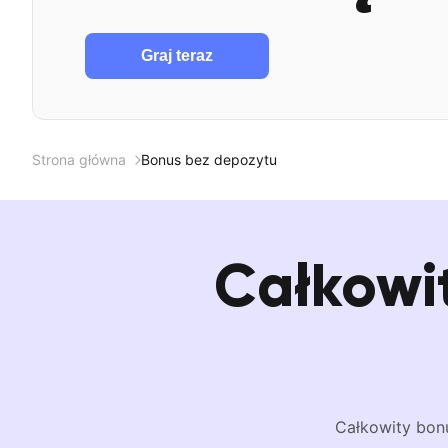
Graj teraz
Strona główna
Bonus bez depozytu
Całkowi
Całkowity bon