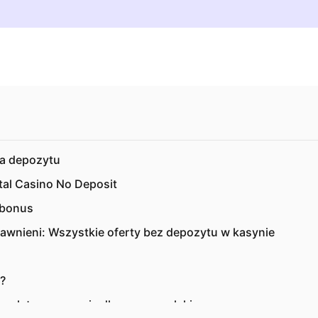
ia depozytu
al Casino No Deposit
 bonus
rawnieni: Wszystkie oferty bez depozytu w kasynie
?
płatne promocje dla graczy polski