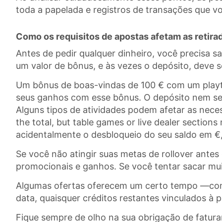
toda a papelada e registros de transações que v
Como os requisitos de apostas afetam as retira
Antes de pedir qualquer dinheiro, você precisa s
um valor de bônus, e às vezes o depósito, deve
Um bônus de boas-vindas de 100 € com um playthr
seus ganhos com esse bônus. O depósito nem sem
Alguns tipos de atividades podem afetar as nece
the total, but table games or live dealer sectio
acidentalmente o desbloqueio do seu saldo em €, 
Se você não atingir suas metas de rollover ante
promocionais e ganhos. Se você tentar sacar mu
Algumas ofertas oferecem um certo tempo —como 7
data, quaisquer créditos restantes vinculados à 
Fique sempre de olho na sua obrigação de faturam