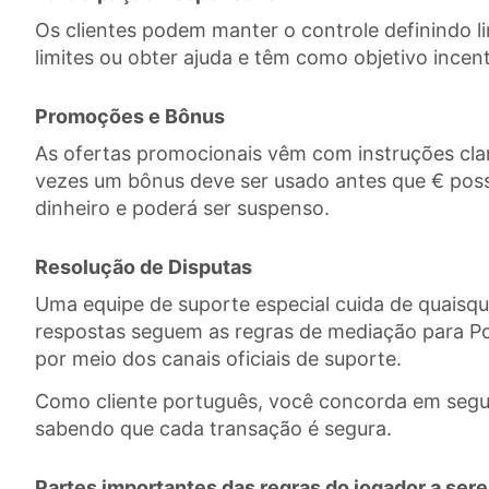
Os clientes podem manter o controle definindo li
limites ou obter ajuda e têm como objetivo incen
Promoções e Bônus
As ofertas promocionais vêm com instruções clar
vezes um bônus deve ser usado antes que € possa
dinheiro e poderá ser suspenso.
Resolução de Disputas
Uma equipe de suporte especial cuida de quaisq
respostas seguem as regras de mediação para Po
por meio dos canais oficiais de suporte.
Como cliente português, você concorda em seguir
sabendo que cada transação é segura.
Partes importantes das regras do jogador a se