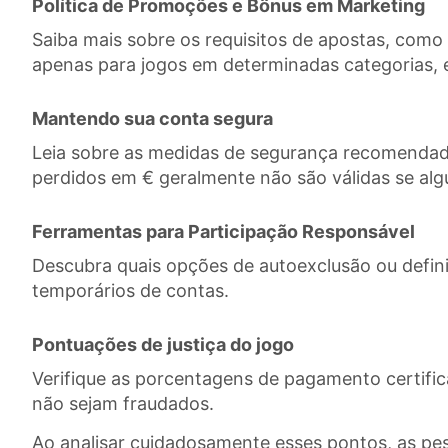
Política de Promoções e Bônus em Marketing
Saiba mais sobre os requisitos de apostas, como
apenas para jogos em determinadas categorias, 
Mantendo sua conta segura
Leia sobre as medidas de segurança recomendadas
perdidos em € geralmente não são válidas se al
Ferramentas para Participação Responsável
Descubra quais opções de autoexclusão ou definiç
temporários de contas.
Pontuações de justiça do jogo
Verifique as porcentagens de pagamento certific
não sejam fraudados.
Ao analisar cuidadosamente esses pontos, as pess