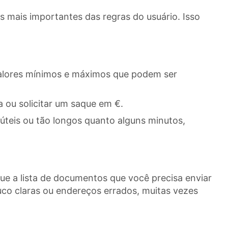
s mais importantes das regras do usuário. Isso
alores mínimos e máximos que podem ser
 ou solicitar um saque em €.
úteis ou tão longos quanto alguns minutos,
ique a lista de documentos que você precisa enviar
uco claras ou endereços errados, muitas vezes