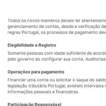
Todos os novos membros devem ler atentamente o
gerenciamento de contas, desde a verificação de
regras Portugal, os processos de pagamento dev
Elegibilidade e Registro
Somente pessoas com idade suficiente de acordo 
pelo governo ao configurar sua conta. Auditorias
Operações para pagamento
Financiar uma conta ou solicitar o saque do sald
legislação tributária Portugal, existem interval
informações pessoais e financeiras.
Participação Responsável