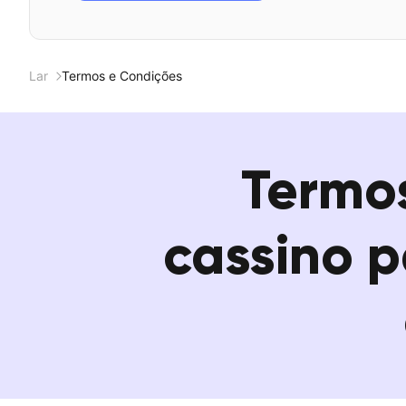
Lar
Termos e Condições
Termos
cassino 