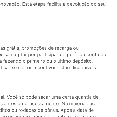
enovação. Esta etapa facilita a devolução do seu
das grátis, promoções de recarga ou
isam optar por participar do perfil da conta ou
 fazendo o primeiro ou o último depósito,
ficar se certos incentivos estão disponíveis
al. Você só pode sacar uma certa quantia de
dos antes do processamento. Na maioria das
éditos ou rodadas de bônus. Após a data de
os que os acompanhem, são automaticamente