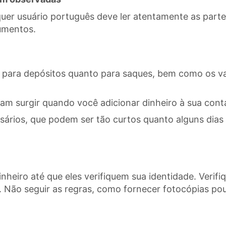
quer usuário português deve ler atentamente as parte
gumentos.
 para depósitos quanto para saques, bem como os v
m surgir quando você adicionar dinheiro à sua conta
ários, que podem ser tão curtos quanto alguns dias 
inheiro até que eles verifiquem sua identidade. Verif
. Não seguir as regras, como fornecer fotocópias po