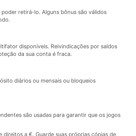
poder retirá-lo. Alguns bônus são válidos
odo.
ifator disponíveis. Reivindicações por saldos
teção da sua conta é fraca.
ósito diários ou mensais ou bloqueios
endentes são usadas para garantir que os jogos
 direitos a €. Guarde suas próprias cópias de