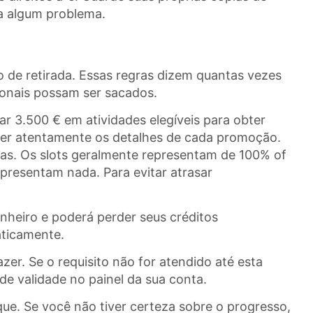
ja algum problema.
o de retirada. Essas regras dizem quantas vezes
ionais possam ser sacados.
r 3.500 € em atividades elegíveis para obter
 ler atentamente os detalhes de cada promoção.
ras. Os slots geralmente representam de 100% of
epresentam nada. Para evitar atrasar
nheiro e poderá perder seus créditos
aticamente.
r. Se o requisito não for atendido até esta
de validade no painel da sua conta.
que. Se você não tiver certeza sobre o progresso,