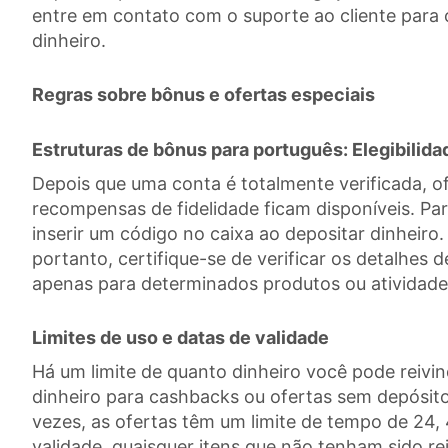
entre em contato com o suporte ao cliente para o
dinheiro.
Regras sobre bônus e ofertas especiais
Estruturas de bônus para português: Elegibilida
Depois que uma conta é totalmente verificada, o
recompensas de fidelidade ficam disponíveis. Pa
inserir um código no caixa ao depositar dinheir
portanto, certifique-se de verificar os detalhes 
apenas para determinados produtos ou atividades
Limites de uso e datas de validade
Há um limite de quanto dinheiro você pode reiv
dinheiro para cashbacks ou ofertas sem depósito
vezes, as ofertas têm um limite de tempo de 24,
validade, quaisquer itens que não tenham sido