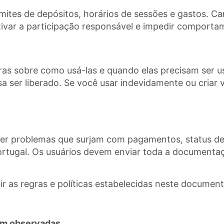
mites de depósitos, horários de sessões e gastos. Can
tivar a participação responsável e impedir comportam
as sobre como usá-las e quando elas precisam ser u
 ser liberado. Se você usar indevidamente ou criar
uer problemas que surjam com pagamentos, status de 
rtugal. Os usuários devem enviar toda a documentaç
 as regras e políticas estabelecidas neste document
rem observadas