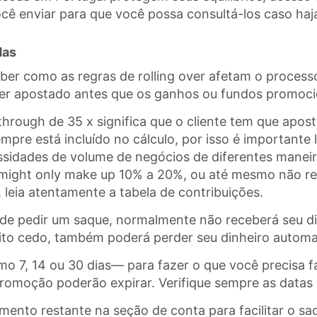
ocê enviar para que você possa consultá-los caso ha
das
aber como as regras de rolling over afetam o process
 ser apostado antes que os ganhos ou fundos promoc
ough de 35 x significa que o cliente tem que aposta
pre está incluído no cálculo, por isso é importante
ssidades de volume de negócios de diferentes manei
ns might only make up 10% a 20%, ou até mesmo não r
leia atentamente a tabela de contribuições.
s de pedir um saque, normalmente não receberá seu di
ito cedo, também poderá perder seu dinheiro autom
, 14 ou 30 dias— para fazer o que você precisa faze
promoção poderão expirar. Verifique sempre as datas 
ento restante na seção de conta para facilitar o sa